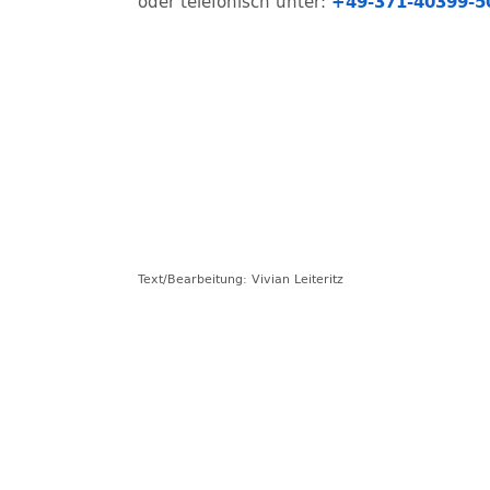
+49-371-40399-5
oder telefonisch unter:
Text/Bearbeitung: Vivian Leiteritz