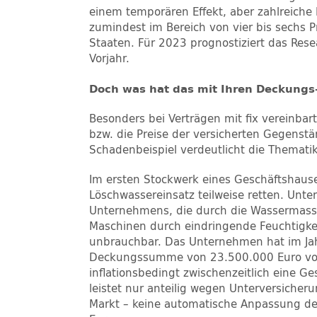
einem temporären Effekt, aber zahlreiche I
zumindest im Bereich von vier bis sechs P
Staaten. Für 2023 prognostiziert das Rese
Vorjahr.
Doch was hat das mit Ihren Deckungs
Besonders bei Verträgen mit fix vereinba
bzw. die Preise der versicherten Gegenst
Schadenbeispiel verdeutlicht die Themati
Im ersten Stockwerk eines Geschäftshaus
Löschwassereinsatz teilweise retten. Unt
Unternehmens, die durch die Wassermassen
Maschinen durch eindringende Feuchtigkei
unbrauchbar. Das Unternehmen hat im Jah
Deckungssumme von 23.500.000 Euro vorg
inflationsbedingt zwischenzeitlich eine
leistet nur anteilig wegen Unterversicher
Markt – keine automatische Anpassung d