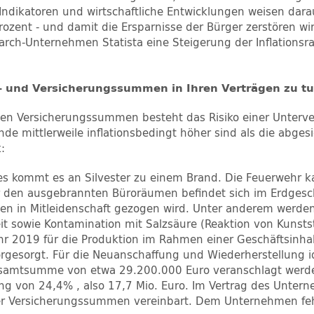
ndikatoren und wirtschaftliche Entwicklungen weisen darauf 
rozent - und damit die Ersparnisse der Bürger zerstören wi
arch-Unternehmen Statista eine Steigerung der Inflationsr
- und Versicherungssummen in Ihren Verträgen zu t
rten Versicherungssummen besteht das Risiko einer Unterve
ände mittlerweile inflationsbedingt höher sind als die ab
k:
es kommt es an Silvester zu einem Brand. Die Feuerwehr
er den ausgebrannten Büroräumen befindet sich im Erdgesc
 in Mitleidenschaft gezogen wird. Unter anderem werden 
t sowie Kontamination mit Salzsäure (Reaktion von Kunsts
r 2019 für die Produktion im Rahmen einer Geschäftsinhal
esorgt. Für die Neuanschaffung und Wiederherstellung i
 Gesamtsumme von etwa 29.200.000 Euro veranschlagt werde
ung von 24,4% , also 17,7 Mio. Euro. Im Vertrag des Untern
er Versicherungssummen vereinbart. Dem Unternehmen feh