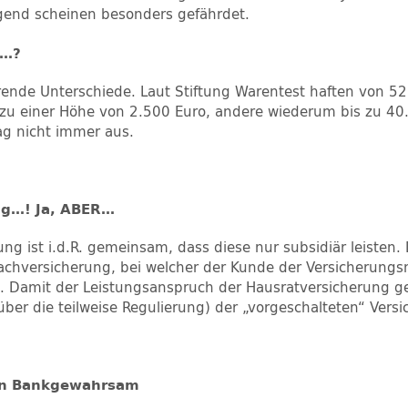
egend scheinen besonders gefährdet.
r…?
erende Unterschiede. Laut Stiftung Warentest haften von 5
 zu einer Höhe von 2.500 Euro, andere wiederum bis zu 40.
rag nicht immer aus.
ung…! Ja, ABER…
ng ist i.d.R. gemeinsam, dass diese nur subsidiär leisten.
fachversicherung, bei welcher der Kunde der Versicherungs
 Damit der Leistungsanspruch der Hausratversicherung g
ber die teilweise Regulierung) der „vorgeschalteten“ Vers
in Bankgewahrsam