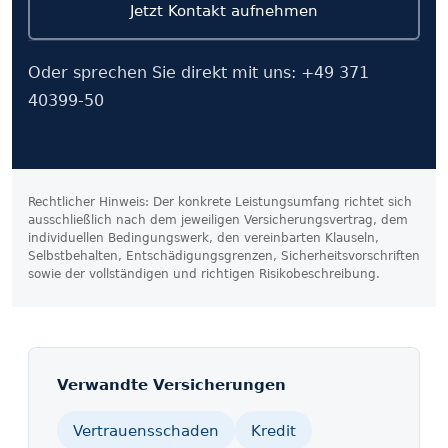
Jetzt Kontakt aufnehmen
Oder sprechen Sie direkt mit uns:
+49 371
40399-50
Rechtlicher Hinweis: Der konkrete Leistungs­umfang richtet sich
ausschließlich nach dem jeweiligen Versicherungs­vertrag, dem
individuellen Bedingungs­werk, den vereinbarten Klauseln,
Selbst­behalten, Entschädigungs­grenzen, Sicherheits­vorschriften
sowie der vollständigen und richtigen Risiko­beschreibung.
Verwandte Versicherungen
Vertrauensschaden
Kredit