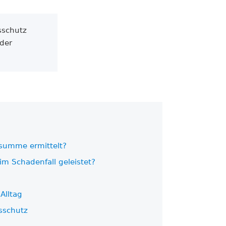
­schutz
 der
­summe ermittelt?
m Schadenfall geleistet?
Alltag
s­schutz