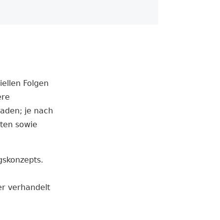
iellen Folgen
ere
haden; je nach
ten sowie
s­konzepts.
er verhandelt