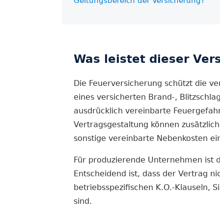
Geltungsbereich der Versicherung?
Was leistet dieser Ver
Die Feuer­versicherung schützt die v
eines versicherten Brand-, Blitzschl
ausdrücklich vereinbarte Feuergefah
Vertrags­gestaltung können zusätzli
sonstige vereinbarte Nebenkosten e
Für produzierende Unternehmen ist di
Entscheidend ist, dass der Vertrag n
betriebsspezifischen K.O.-Klauseln, 
sind.