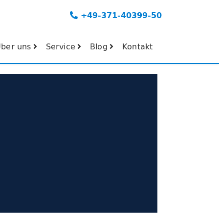
+49-371-40399-50
ber uns
Service
Blog
Kontakt