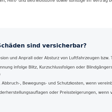
en, Hilfs- und Betriebsstoffe sowie sonstige im Vertrag 
chäden sind versicherbar?
losion und Anprall oder Absturz von Luftfahrzeugen bzw. 
ung infolge Blitz, Kurzschlussfolgen oder Blindgänger
n
, Abbruch-, Bewegungs- und Schutzkosten, wenn verein
erherstellungsauflagen oder Preissteigerungen, wenn v