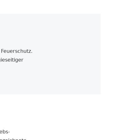
 Feuerschutz.
eseitiger
ebs­