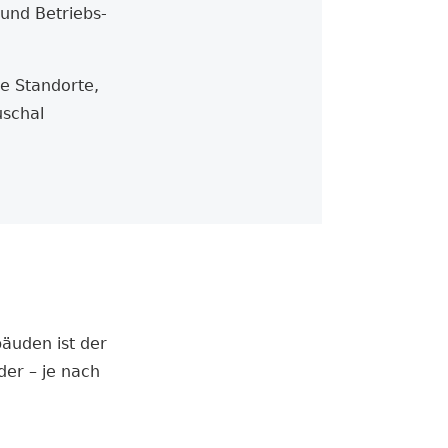
 und Betriebs­
re Standorte,
uschal
äuden ist der
er – je nach