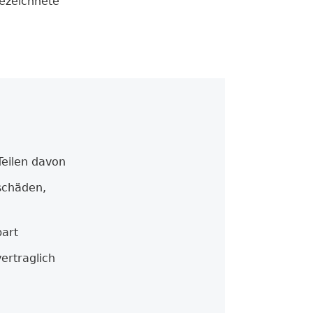
bezeichnete
Teilen davon
schäden,
bart
ertraglich