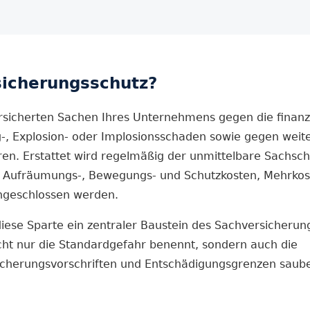
sicherungs­schutz?
ersicherten Sachen Ihres Unternehmens gegen die finanz
ag-, Explosion- oder Implosionsschaden sowie gegen weit
ren. Erstattet wird regelmäßig der unmittelbare Sachsc
ch Aufräumungs-, Bewegungs- und Schutzkosten, Mehrkos
ingeschlossen werden.
ese Sparte ein zentraler Baustein des Sach­versicherung
icht nur die Standardgefahr benennt, sondern auch die
Sicherungs­vorschriften und Entschädigungs­grenzen saub