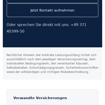
Jetzt Kontakt aufnehmen
Oder sprechen Sie direkt mit uns:
+49 371
40399-50
Rechtlicher Hinweis: Der konkrete Leistungs­umfang richtet sich
ausschließlich nach dem jeweiligen Versicherungs­vertrag, dem
individuellen Bedingungs­werk, den vereinbarten Klauseln,
Selbst­behalten, Entschädigungs­grenzen, Sicherheits­vorschriften
sowie der vollständigen und richtigen Risiko­beschreibung.
Verwandte Versicherungen