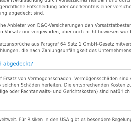
chadenverursachung durch vorsätzliches Handeln und durch 
 gerichtliche Entscheidung oder Anerkenntnis einer versicher
ung abgedeckt sind.
reiche Anbieter von D&O-Versicherungen den Vorsatztatbest
n Vorsatz nur vorgeworfen, aber noch nicht bewiesen wurd
atzansprüche aus Paragraf 64 Satz 1 GmbH-Gesetz mitversich
Zahlungen, die nach Zahlungsunfähigkeit des Unternehmens
d abgedeckt?
auf Ersatz von Vermögensschäden. Vermögensschäden sind 
s solchen Schäden herleiten. Die entsprechenden Kosten
ige oder Rechtanwalts- und Gerichtskosten) sind natürlich 
 weltweit. Für Risiken in den USA gibt es besondere Regelun